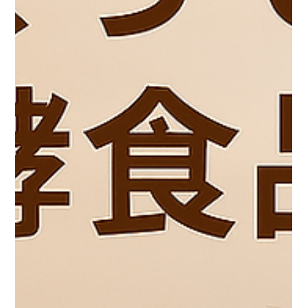
matsudakazuya
2025年8月28日
読了時間: 2分
宮城学院女子大学 × 東北自然腸活ラボで
共同開発
【新商品企画】宮城学院女子大学の生徒さんと一緒に期間限定
チヂミを共同開発スタートしました！