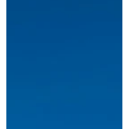
帰ってきました！ いつも東北自然腸活ラボをご愛顧いただきあ
りがとうございます。このたび、10月に全商品リニューアルを
実施した大人気の「仙台キムチ」シリーズにつきまして、ネッ
トショップでの予約受付を再開いたしました。 多くのご要望に
お応えし、オンラインでの販売予約をスタートできる運びとな
りましたので、お知らせいたします。 なぜ今、仙台キムチが選
ばれるのか 「仙台キムチ」は、単なる漬物ではありません。私
たちが提案するのは【続けられる腸活】という新しい食習慣で
す。 腸は健康と美容の要。その腸を、毎日の食事の中で無理な
く、そしておいしく整えていく──そんな願いを込めて生まれた
のが当社のキムチブランドです。 管理栄養士の監修のもと、発
酵の力を最大限に活かす設計で開発。保存料や着色料を極力使
わず、素材本来の味わいと栄養を大切にしています。腸にうれ
しい食材として、健康志向の方を中心に支持をいただいていま
す。 毎日の腸活を楽しくする、仙台キムチ5種ラインナップ ネ
ットショップでご予約いただける商品