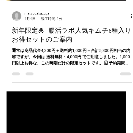
matsudakazuya
1月4日
読了時間: 1分
新年限定🎍 腸活ラボ人気キムチ6種入り
お得セットのご案内
通常は商品代金4,300円＋送料約1,000円＝合計5,300円相当の内
容ですが、今回は 送料無料・4,000円 でご用意しました。1,000
円以上お得な、この時期だけの限定セットです。 🗓 予約期間：
1/5〜1/12（1週間限定）📦 30セット限定販売 【セット内容
（各1個・計6種）】・蔵王クリームチーズキムチ・ミヤギシロ
メキムチ・小松菜キムチ・白菜キムチ・仙臺柳生完熟トマトキ
ムチ・菊芋キムチ 腸内環境を意識した発酵の力と、東北素材の
旨みを一度にお楽しみいただけます。 【販売価格】4,000円（税