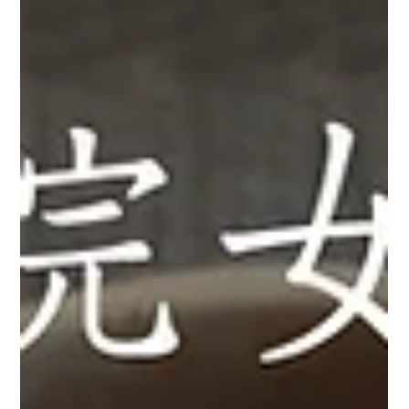
仙台市若林区に新しくオープンした複合施設 仙台ハーベストビ
レッジ（みやぎ生協内）にて、 合同会社東北自然腸活ラボ の人
気商品 「仙台キムチシリーズ」 の販売がスタートしました。仙
台近郊にお住まいの方、発酵食品や健康志向の食材をお探しの
方はぜひご来店ください。 当社が自信を持ってお届けする 仙台
キムチシリーズ は、管理栄養士監修のもと、発酵の力で腸内環
境を整えることを意識して開発された腸活食品です。保存料・
着色料をできるだけ使わず、仙台味噌ベースの秘伝ヤンニョム
で仕上げた風味豊かな味わいは毎日の食卓にもぴったりです。
【腸活ラボの秘伝ヤンニョム】 百年の伝統を誇る今野醸造の仙
台味噌「釜神」をベースに、にんにく、生姜、唐辛子、そして
発酵の深みを重ねた、東北自然腸活ラボだけの特製ヤンニョ
ム。旨みと香りが際立ち、からだにやさしい“腸活キムチ”の味を
形づくります。 「辛いのが苦手でも、食べやすい。」「発酵っ
てこんなに優しいんだ…！」そんな声をたくさんいただいていま
す☺️ ・仙台キムチ ミヤギシロメキムチ 宮城県産の大粒大豆「ミ
ヤギシロメ」をベースにした、コ