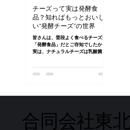
チーズって実は発酵食
品？知ればもっとおいし
い“発酵チーズ”の世界
皆さんは、普段よく食べるチーズが
「発酵食品」だとご存知でしたか？
実は、ナチュラルチーズは乳酸菌な
どの微生物の力で作られる、まさに
「発酵の芸術品」なんです！ しか
も、私たちの腸内環境にも良い影響
を与える可能性があることがわかっ
てきています。 今回は、チーズと発
酵の驚くような関係、気になる栄養
パワー、そして、おいしく楽しむた
めの秘訣を皆さんにご紹介します！
合同会社東