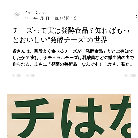
Chiba Akane
2025年6月6日
読了時間: 3分
チーズって実は発酵食品？知ればもっ
とおいしい“発酵チーズ”の世界
皆さんは、普段よく食べるチーズが「発酵食品」だとご存知で
したか？ 実は、ナチュラルチーズは乳酸菌などの微生物の力で
作られる、まさに「発酵の芸術品」なんです！ しかも、私たち
の腸内環境にも良い影響を与える可能性があることがわかって
きています。 今回は、チーズと発酵の驚くような関係、気にな
る栄養パワー、そして、おいしく楽しむための秘訣を皆さんに
ご紹介します！