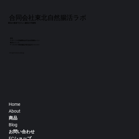
旨みを一度にお楽しみいただけます。 【販売価格】4,000円（税
込）／送料無料※通常価格：5,300円相当 【発送について】・1
月14日より順次発送・クール便でのお届けとなりますので、お
早めにお受け取りください 【ご注意事項】※10％オフクーポン
との併用はできません※30セット限定のため、なくなり次第終
合同会社東北自然腸活ラボ
了となります※内容物の変更・個数指定はできません 👉 ご予約
東北の食材でひらく腸活の可能性
はこちらから #腸活キムチ #仙台キムチ #東北自然腸活ラボ #腸
活ごはん #新年ギフト
本社
〒981-1106宮城県仙台市太白区柳生6-13-1
​東京オフィス
〒140-0001東京都品川区北品川2-33-3-301
info@chokatsulab.jp
Home
About
商品