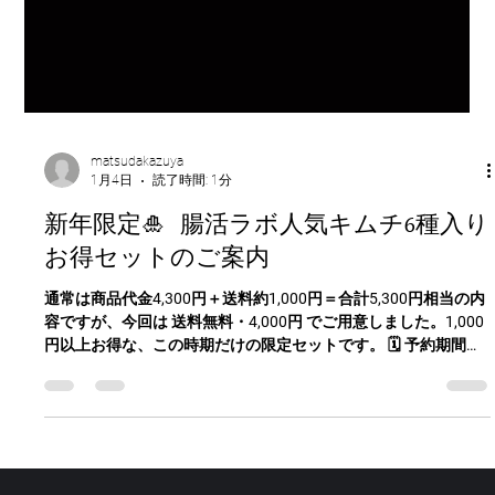
matsudakazuya
1月4日
読了時間: 1分
新年限定🎍 腸活ラボ人気キムチ6種入り
お得セットのご案内
通常は商品代金4,300円＋送料約1,000円＝合計5,300円相当の内
容ですが、今回は 送料無料・4,000円 でご用意しました。1,000
円以上お得な、この時期だけの限定セットです。 🗓 予約期間：
1/5〜1/12（1週間限定）📦 30セット限定販売 【セット内容
（各1個・計6種）】・蔵王クリームチーズキムチ・ミヤギシロ
メキムチ・小松菜キムチ・白菜キムチ・仙臺柳生完熟トマトキ
ムチ・菊芋キムチ 腸内環境を意識した発酵の力と、東北素材の